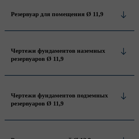
Резервуар для помещения Ø 11,9
Чертежи фундаментов наземных
резервуаров Ø 11,9
Чертежи фундаментов подземных
резервуаров Ø 11,9