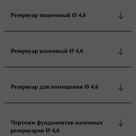
Резервуар подземный Ø 4,6
Резервуар наземный Ø 4,6
Резервуар для помещения Ø 4,6
Чертежи фундаментов наземных
резервуаров Ø 4,6