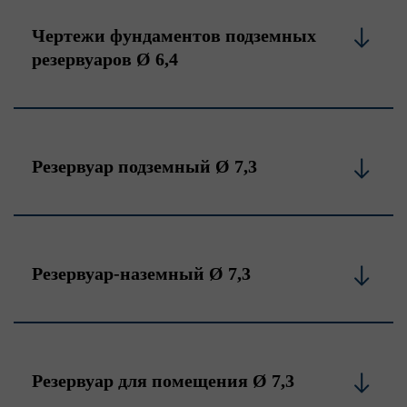
Чертежи фундаментов подземных
резервуаров Ø 6,4
Резервуар подземный Ø 7,3
Резервуар-наземный Ø 7,3
Резервуар для помещения Ø 7,3