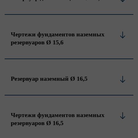
Чертежи фундаментов наземных
резервуаров Ø 15,6
Резервуар наземный Ø 16,5
Чертежи фундаментов наземных
резервуаров Ø 16,5