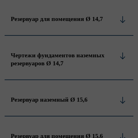
Резервуар для помещения Ø 14,7
Чертежи фундаментов наземных
резервуаров Ø 14,7
Резервуар наземный Ø 15,6
Резервуар для помещения Ø 15,6