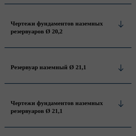
Чертежи фундаментов наземных
резервуаров Ø 20,2
Резервуар наземный Ø 21,1
Чертежи фундаментов наземных
резервуаров Ø 21,1