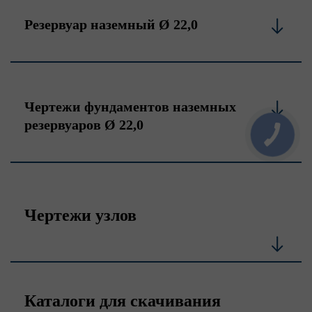
Резервуар наземный Ø 22,0
Чертежи фундаментов наземных
резервуаров Ø 22,0
Чертежи узлов
Каталоги для скачивания