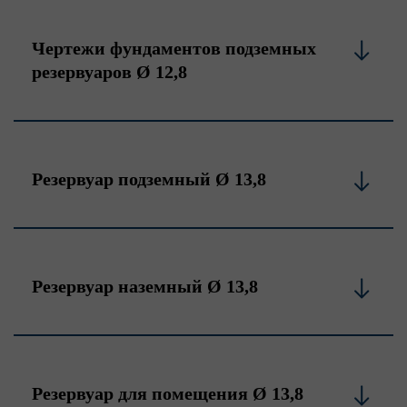
Чертежи фундаментов подземных
резервуаров Ø 12,8
Резервуар подземный Ø 13,8
Резервуар наземный Ø 13,8
Резервуар для помещения Ø 13,8