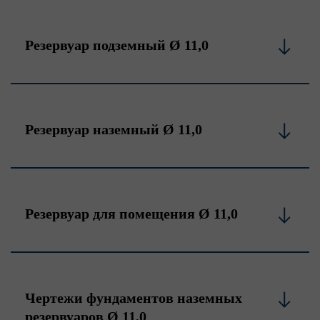
Резервуар подземный Ø 11,0
Резервуар наземный Ø 11,0
Резервуар для помещения Ø 11,0
Чертежи фундаментов наземных
резервуаров Ø 11,0