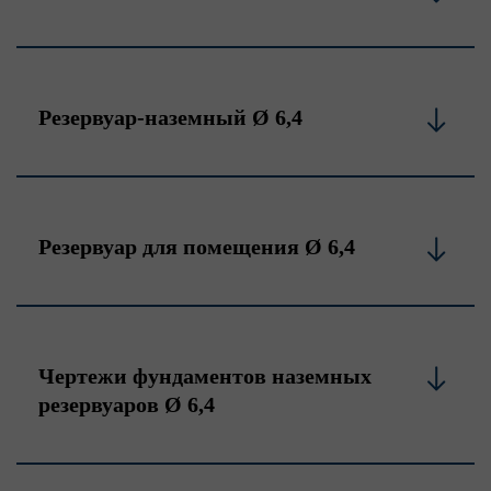
Резервуар-наземный Ø 6,4
Резервуар для помещения Ø 6,4
Чертежи фундаментов наземных
резервуаров Ø 6,4