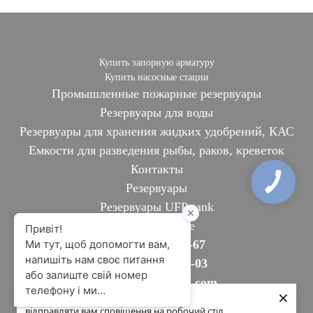
Купить запорную арматуру
Купить насосные стации
Промышленные пожарные резервуары
Резервуары для воды
Резервуары для хранения жидких удобрений, КАС
Емкости для разведения рыбы, раков, креветок
Контакты
Резервуары
Резервуары UFP-tank
Тех. описание
+38 067 344-12-67
+ 38 067 297-30-03
kupin.ufp@gmail.com
×
Дозвольте сайту www.ufp-tanks.com
Tank.ufp@gmail.com
відправляти вам сповіщення на робочий стіл.