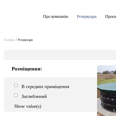
Про компанію
Резервуари
Проє
Головна
/
Резервуари
Розміщення:
В середині приміщення
Заглиблений
Show value(s)