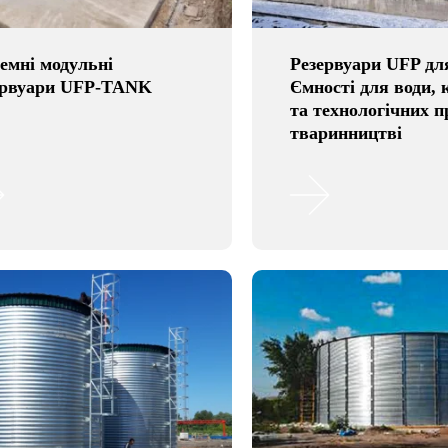
емні модульні
Резервуари UFP дл
ервуари UFP-TANK
Ємності для води, 
та технологічних п
тваринництві