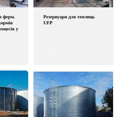
я ферм.
Резервуари для теплиць
кормів
UFP
роцесів у