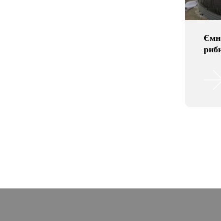
Ємн
риби