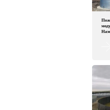
Пож
мод
Назе