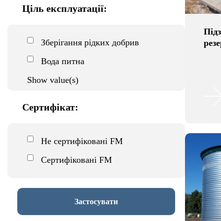
Ціль експлуатації:
Підз
Зберігання рідких добрив
рез
Вода питна
Show value(s)
Сертифікат:
Не сертифіковані FM
Сертифіковані FM
Застосувати