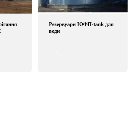
рігання
Резервуари ЮФП-tank для
С
води