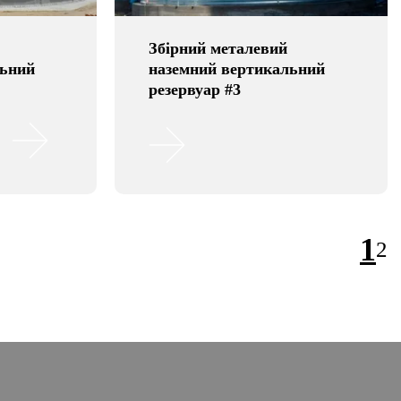
Збірний металевий
льний
наземний вертикальний
резервуар #3
1
2