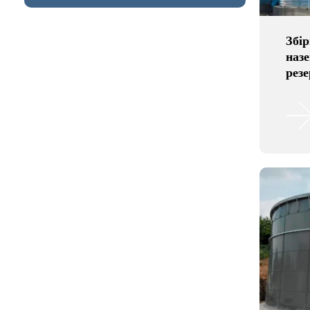
Збі
наз
резе