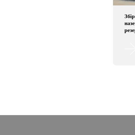
Збі
наз
резе