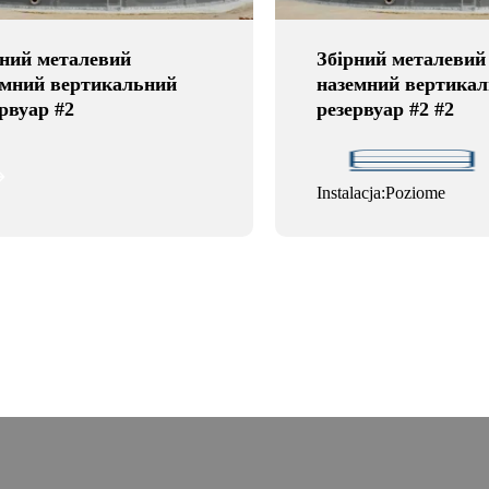
рний металевий
Збірний металевий
емний вертикальний
наземний вертика
рвуар #2
резервуар #2 #2
Instalacja:Poziome