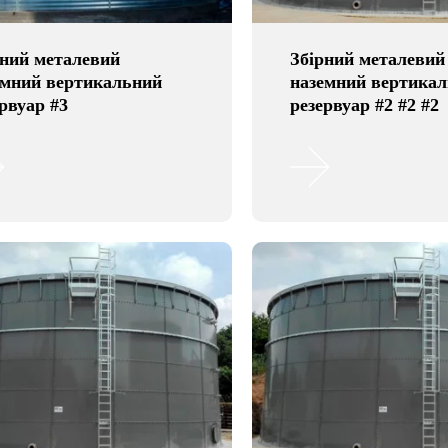
рний металевий
Збірний металевий
емний вертикальний
наземний вертика
рвуар #3
резервуар #2 #2 #2