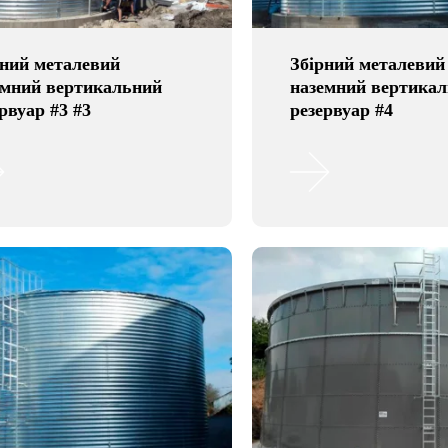
рний металевий
Збірний металевий
емний вертикальний
наземний вертика
рвуар #3 #3
резервуар #4