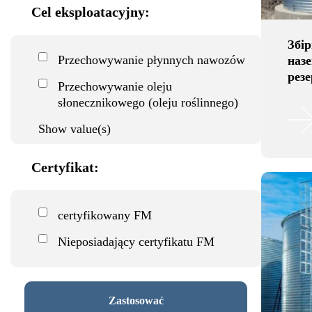
Cel eksploatacyjny:
Збі
Przechowywanie płynnych nawozów
наз
резе
Przechowywanie oleju
słonecznikowego (oleju roślinnego)
Show value(s)
Certyfikat:
certyfikowany FM
Nieposiadający certyfikatu FM
Zastosować